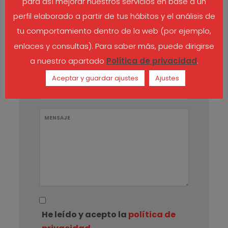
para así mejorar nuestros servicios en base a un
CONSULTA
perfil elaborado a partir de tus hábitos y el análisis de
tu comportamiento dentro de la web (por ejemplo,
enlaces y consultas). Para saber más, puede dirigirse
NOMBRE
a nuestro apartado
Política de privacidad
.
Aceptar y guardar ajustes
Ajustes
EMAIL
MENSAJE
He leído y acepto la
política de